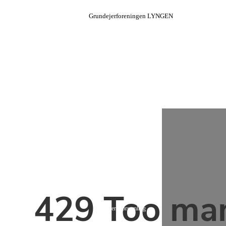
Grundejerforeningen LYNGEN
Hjem
Bestyrelsen
Facebook-gruppe
Praktiske forhold
Lyngnyt
Generalforsamling