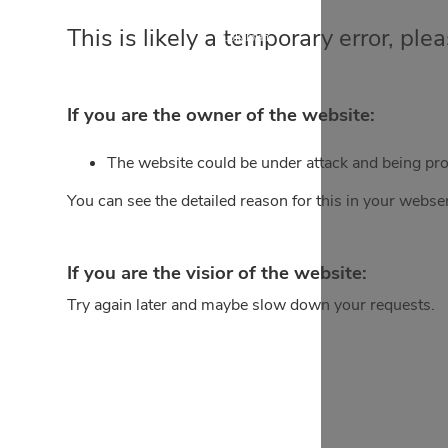
Vedtægter
Lokalplan
Oversigt